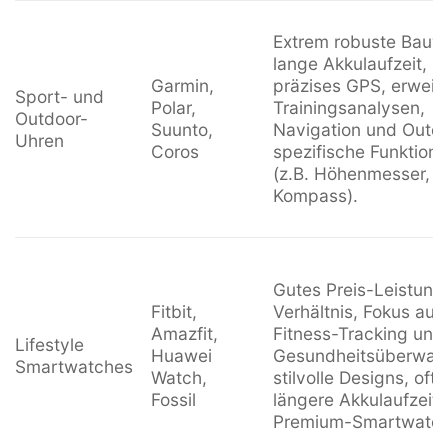
Extrem robuste Bauw
lange Akkulaufzeit,
Garmin,
präzises GPS, erweit
Sport- und
Polar,
Trainingsanalysen,
Outdoor-
Suunto,
Navigation und Outd
Uhren
Coros
spezifische Funktion
(z.B. Höhenmesser,
Kompass).
Gutes Preis-Leistung
Fitbit,
Verhältnis, Fokus auf
Amazfit,
Fitness-Tracking und
Lifestyle
Huawei
Gesundheitsüberwac
Smartwatches
Watch,
stilvolle Designs, oft
Fossil
längere Akkulaufzeit 
Premium-Smartwatch