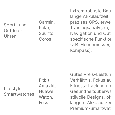
Extrem robuste Bauw
lange Akkulaufzeit,
Garmin,
präzises GPS, erweit
Sport- und
Polar,
Trainingsanalysen,
Outdoor-
Suunto,
Navigation und Outd
Uhren
Coros
spezifische Funktion
(z.B. Höhenmesser,
Kompass).
Gutes Preis-Leistung
Fitbit,
Verhältnis, Fokus auf
Amazfit,
Fitness-Tracking und
Lifestyle
Huawei
Gesundheitsüberwac
Smartwatches
Watch,
stilvolle Designs, oft
Fossil
längere Akkulaufzeit 
Premium-Smartwatch