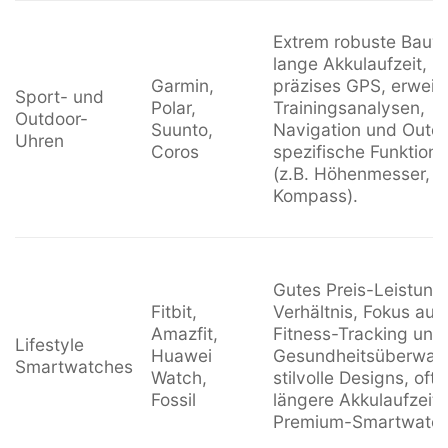
Extrem robuste Bauw
lange Akkulaufzeit,
Garmin,
präzises GPS, erweit
Sport- und
Polar,
Trainingsanalysen,
Outdoor-
Suunto,
Navigation und Outd
Uhren
Coros
spezifische Funktion
(z.B. Höhenmesser,
Kompass).
Gutes Preis-Leistung
Fitbit,
Verhältnis, Fokus auf
Amazfit,
Fitness-Tracking und
Lifestyle
Huawei
Gesundheitsüberwac
Smartwatches
Watch,
stilvolle Designs, oft
Fossil
längere Akkulaufzeit 
Premium-Smartwatch